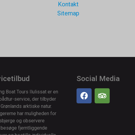
Kontakt
Sitemap
icetilbud
Social Media
g Boat Tours Ilulissat er en
 bådtur-service, der tilbyder
l Grønlands arktiske natur.
ererne har muligheden for
isbjerge og observere
, besøge fjerntliggende