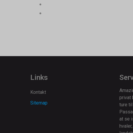
Links
Serv
Amazin
Kontakt
privat
Sitemap
ture ti
Passag
at se 
hvaler